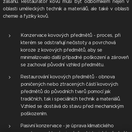
zásahu. Restaurátor kovů musí být odborníkem nejen v
oblasti uměleckých technik a materiálů, ale také v oblasti
chemie a fyziky kovů.
Konzervace kovových předmětů - proces, při
kterém se odstraňují nečistoty a povrchová
koroze z kovových předmětů, aby se
minimalizovalo další případné poškození a zároveň
se zachoval původní vzhled předmětu.
Restaurování kovových předmětů - obnova
poničených nebo ztracených částí kovových
předmětů do původních tvarů pomocí jak
tradičních, tak i speciálních technik a materiálů.
Vzhled se dostává do stavu před mechanickým
poškozením.
Pasivní konzervace - je úprava klimatického